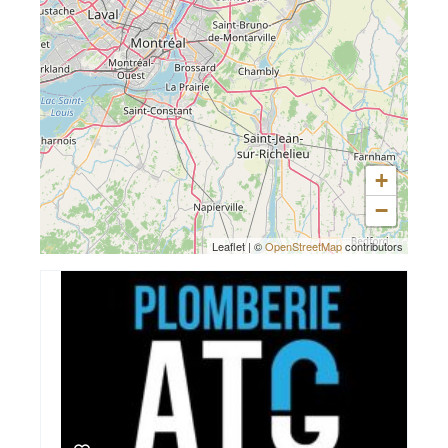
+
−
Leaflet
|
©
OpenStreetMap
contributors